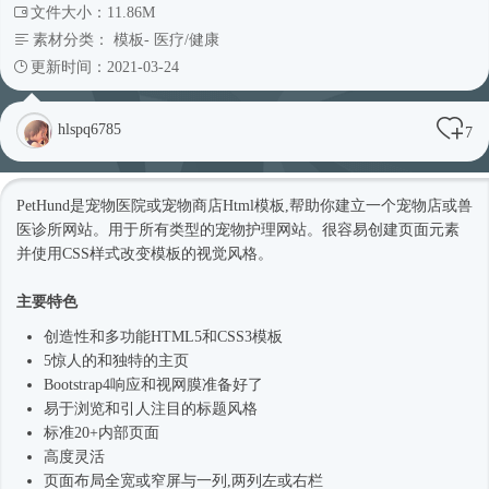
文件大小：11.86M
素材分类：
模板
-
医疗/健康
更新时间：2021-03-24
hlspq6785
7
PetHund是宠物医院或宠物商店
Html模板
,帮助你建立一个宠物店或兽
医诊所网站。用于所有类型的宠物护理网站。很容易创建页面元素
并使用CSS样式改变模板的视觉风格。
主要特色
创造性和多功能HTML5和CSS3模板
5惊人的和独特的主页
Bootstrap4
响应和视网膜准备好了
易于浏览和引人注目的标题风格
标准20+内部页面
高度灵活
页面布局全宽或窄屏与一列,两列左或右栏